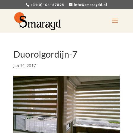
+31(0)104167898
info@smaragdd.nl
Duorolgordijn-7
jan 14, 2017