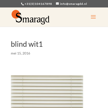
+31(0)104167898
info@smaragdd.nl
blind wit1
mei 15, 2016