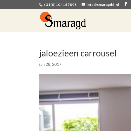
+31(0)104167898
info@smaragdd.nl
jaloezieen carrousel
jan 28, 2017