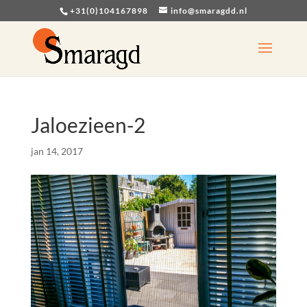
+31(0)104167898
info@smaragdd.nl
Jaloezieen-2
jan 14, 2017