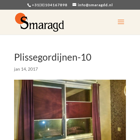
+31(0)104167898
info@smaragdd.nl
Plissegordijnen-10
jan 14, 2017