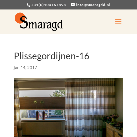
+31(0)104167898
info@smaragdd.nl
Plissegordijnen-16
jan 14, 2017