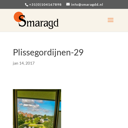
+31(0)104167898
info@smaragdd.nl
Plissegordijnen-29
jan 14, 2017