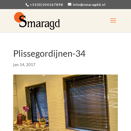
+31(0)104167898
info@smaragdd.nl
Plissegordijnen-34
jan 14, 2017