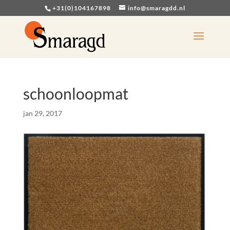
+31(0)104167898
info@smaragdd.nl
schoonloopmat
jan 29, 2017