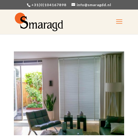
+31(0)104167898
info@smaragdd.nl