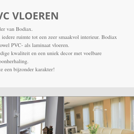
VC VLOEREN
ler van Bodiax.
edere ruimte tot een zeer smaakvol interieur. Bodiax
 zowel PVC- als laminaat vloeren.
dige kwaliteit en een uniek decor met voelbare
oonherhaling.
e een bijzonder karakter!