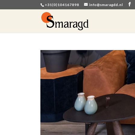
+31(0)104167898
info@smaragdd.nl