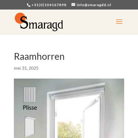
+31(0)104167898
info@smaragdd.nl
Raamhorren
mei 31, 2025