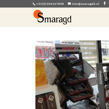
+31(0)104167898
info@smaragdd.nl