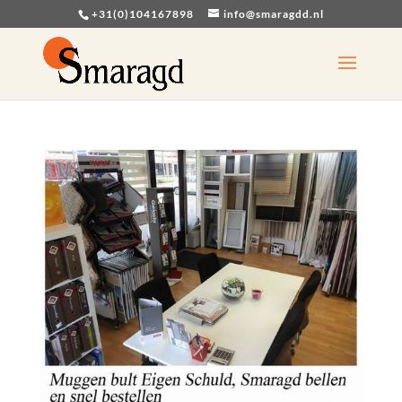
+31(0)104167898
info@smaragdd.nl