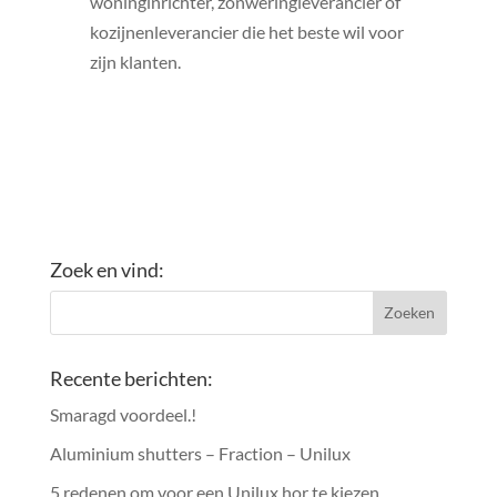
woninginrichter, zonweringleverancier of
kozijnenleverancier die het beste wil voor
zijn klanten.
Zoek en vind:
Recente berichten:
Smaragd voordeel.!
Aluminium shutters – Fraction – Unilux
5 redenen om voor een Unilux hor te kiezen