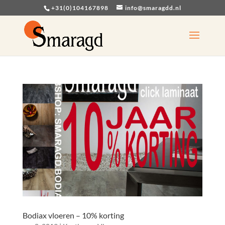
+31(0)104167898
info@smaragdd.nl
Bodiax vloeren – 10% korting