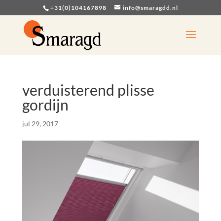
+31(0)104167898
info@smaragdd.nl
verduisterend plisse
gordijn
jul 29, 2017