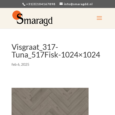
+31(0)104167898
info@smaragdd.nl
Visgraat_317-
Tuna_517Fisk-1024×1024
feb 6, 2025