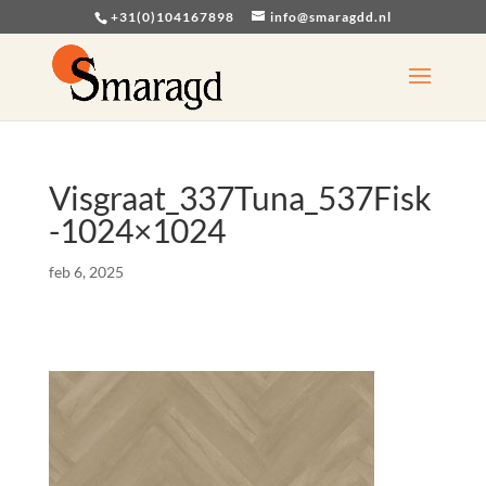
+31(0)104167898
info@smaragdd.nl
Visgraat_337Tuna_537Fisk
-1024×1024
feb 6, 2025