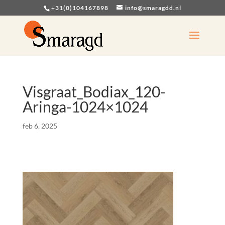
+31(0)104167898
info@smaragdd.nl
Visgraat_Bodiax_120-
Aringa-1024×1024
feb 6, 2025