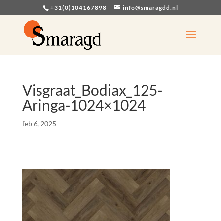
+31(0)104167898
info@smaragdd.nl
Visgraat_Bodiax_125-
Aringa-1024×1024
feb 6, 2025