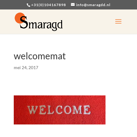
+31(0)104167898
info@smaragdd.nl
welcomemat
mei 24, 2017