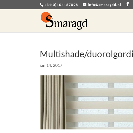
+31(0)104167898
info@smaragdd.nl
Multishade/duorolgordi
jan 14, 2017