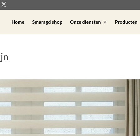
Home
Smaragd shop
Onze diensten
Producten
jn